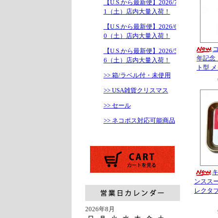
【U.S.から最新便】2026/7/1
1（土）店内大量入荷！
【U.S.から最新便】2026/6/2
0（土）店内大量入荷！
コ
【U.S.から最新便】2026/5/1
年記念
6（土）店内大量入荷！
ト型 
>> 箱/ラベル付・未使用
>> USA雑貨クリスマス
>> セール
>> ネコポス対応可能商品
ンススー
レクタ
2026年8月