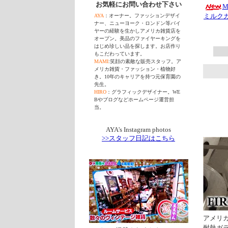
お気軽にお問い合わせ下さい
M
ミルクガ
AYA
：オーナー。ファッションデザイ
ナー、ニューヨーク・ロンドン等バイ
ヤーの経験を生かしアメリカ雑貨店を
オープン。美品のファイヤーキングを
はじめ珍しい品を探します。お店作り
もこだわっています。
MAMI
:笑顔の素敵な販売スタッフ。ア
メリカ雑貨・ファッション・植物好
き。10年のキャリアを持つ元保育園の
先生。
HIRO
：グラフィックデザイナー。WE
Bやブログなどホームページ運営担
当。
AYA's Instagram photos
>>スタッフ日記はこちら
アメリカ
耐熱ガ