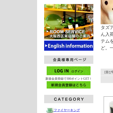
タズア
ん入
テムを
ど。
[並び
新規会員登録で300ポイントGET！
ファイヤーキング