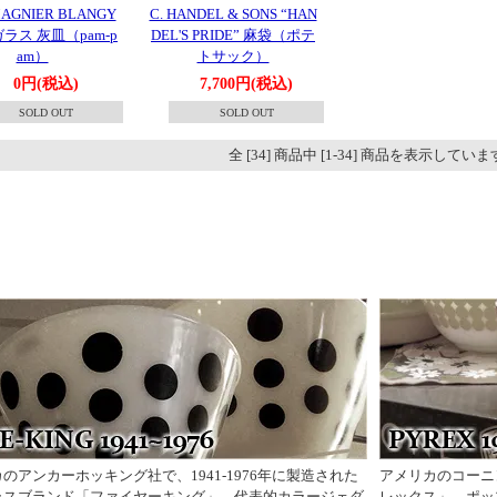
AGNIER BLANGY
C. HANDEL & SONS “HAN
ラス 灰皿（pam-p
DEL'S PRIDE” 麻袋（ポテ
am）
トサック）
0円(税込)
7,700円(税込)
SOLD OUT
SOLD OUT
全 [34] 商品中 [1-34] 商品を表示してい
のアンカーホッキング社で、1941-1976年に製造された
アメリカのコーニ
ラスブランド「ファイヤーキング」。代表的カラージェダ
レックス」。ポッ