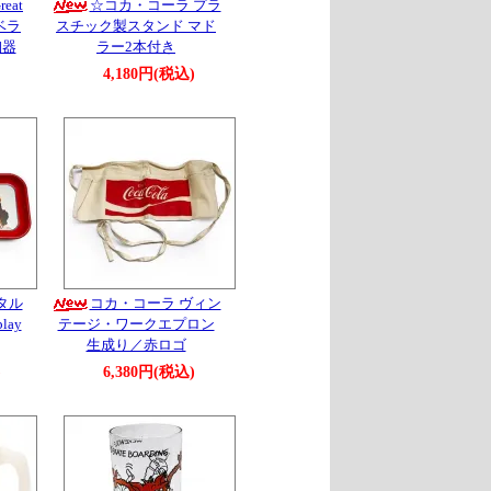
reat
☆コカ・コーラ プラ
ベラ
スチック製スタンド マド
陶器
ラー2本付き
4,180円(税込)
タル
コカ・コーラ ヴィン
lay
テージ・ワークエプロン
生成り／赤ロゴ
)
6,380円(税込)