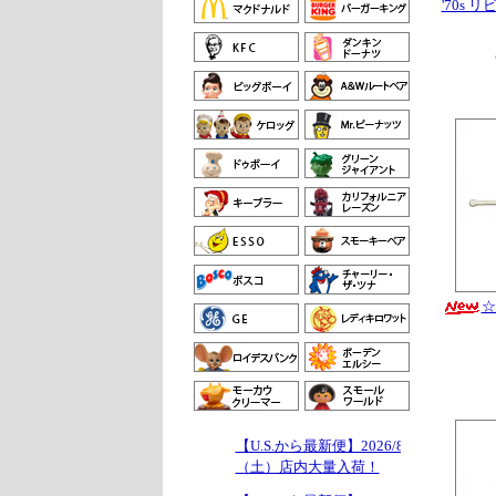
'70s 
☆
【U.S.から最新便】2026/8/1
（土）店内大量入荷！