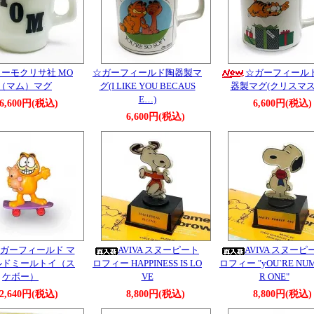
ターモクリサ社 MO
☆ガーフィールド陶器製マ
☆ガーフィール
（マム）マグ
グ(I LIKE YOU BECAUS
器製マグ(クリスマス
E…)
6,600円(税込)
6,600円(税込)
6,600円(税込)
ガーフィールド マ
AVIVA スヌーピート
AVIVA スヌーピ
ルドミールトイ（ス
ロフィー HAPPINESS IS LO
ロフィー "yOU`RE NU
ケボー）
VE
R ONE"
2,640円(税込)
8,800円(税込)
8,800円(税込)