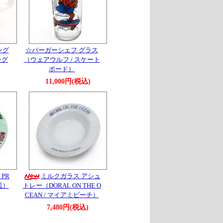
ング
☆バーガーシェフ グラス
ング
（ウェアウルフ / スケート
ボード）
11,000円(税込)
 PR
ミルクガラス アシュ
皿）
トレー（DORAL ON THE O
CEAN / マイアミビーチ）
)
7,480円(税込)