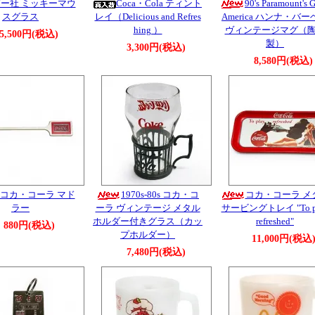
リビー社 ミッキーマウ
Coca・Cola ティント
90's Paramount's G
スグラス
レイ（Delicious and Refres
America ハンナ・バー
hing ）
ヴィンテージマグ（
5,500円(税込)
製）
3,300円(税込)
8,580円(税込)
コカ・コーラ マド
1970s-80s コカ・コ
コカ・コーラ メ
ラー
ーラ ヴィンテージ メタル
サービングトレイ "To p
ホルダー付きグラス（カッ
refreshed"
880円(税込)
プホルダー）
11,000円(税込
7,480円(税込)