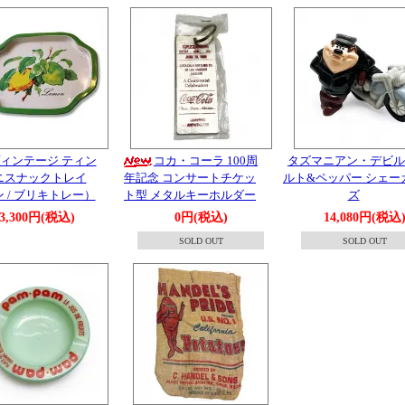
ィンテージ ティン
コカ・コーラ 100周
タズマニアン・デビル
ニスナックトレイ
年記念 コンサートチケッ
ルト&ペッパー シェー
 / ブリキトレー）
ト型 メタルキーホルダー
ズ
3,300円(税込)
0円(税込)
14,080円(税込
SOLD OUT
SOLD OUT