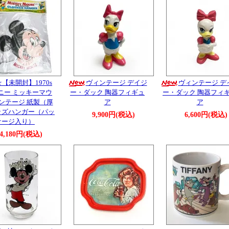
☆【未開封】1970s
ヴィンテージ デイジ
ヴィンテージ デ
ニー ミッキーマウ
ー・ダック 陶器フィギュ
ー・ダック 陶器フィ
ィンテージ 紙製（厚
ア
ア
ッズハンガー（パッ
9,900円(税込)
6,600円(税込)
ケージ入り）
4,180円(税込)