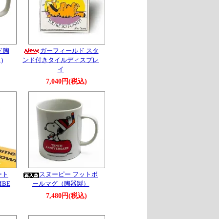
ド陶
ガーフィールド スタ
)
ンド付きタイルディスプレ
イ
7,040円(税込)
ート
スヌーピー フットボ
MBE
ールマグ（陶器製）
7,480円(税込)