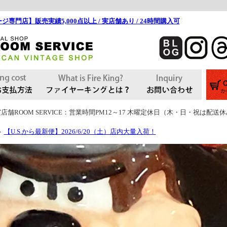
ジ専門店】販売実績5,000点以上 / 実店舗あり / 24時間購入可
店舗ROOM SERVICE：営業時間PM12～17 木曜定休日（木・日・祝は配送
【U.S.から最新便】2026/6/20（土）店内大量入荷！
＞