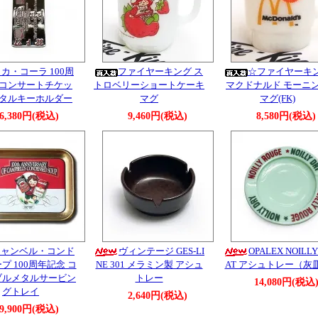
カ・コーラ 100周
ファイヤーキング ス
☆ファイヤーキ
 コンサートチケッ
トロベリーショートケーキ
マクドナルド モーニ
メタルキーホルダー
マグ
マグ(FK)
6,380円(税込)
9,460円(税込)
8,580円(税込)
キャンベル・コンド
ヴィンテージ GES-LI
OPALEX NOILLY
プ 100周年記念 コ
NE 301 メラミン製 アシュ
AT アシュトレー（灰
ブルメタルサービン
トレー
14,080円(税込
グトレイ
2,640円(税込)
9,900円(税込)