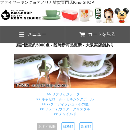
ファイヤーキング＆アメリカ雑貨専門店Kino-SHOP
メニュー
カートを見る
累計販売約5000点 - 随時新商品更新 - 大阪実店舗あり
>> リフリッジレーター
>> キャセロール・ミキシングボール
>> バターディッシュ・その他
>> フレームウェア・クリスタル
>> チャイルド
おすすめ順
価格順
新着順