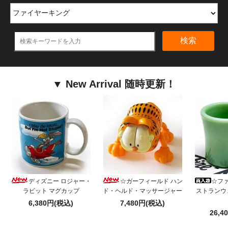
検索
▼ New Arrival 随時更新！
ディズニー ロジャー・
☆ガーフィールド ハン
☆フ
ラビット マグカップ
ド・ヘルド・マッサージャー
ストランウ
6,380円(税込)
7,480円(税込)
26,4