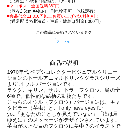
（北海道・沖縄・離島は、1,540円）
■ネコポス：全国送料360円
（厚み2.5cm A4以内・割れ物不可・他規定有）
■商品代金11,000円以上お買い上げで送料無料！
（通常配送の北海道・沖縄・離島は別途1,000円）
この商品に登録されているタグ
アニマル
商品の説明
1970年代 ペプシコレクタービジュアルクリエー
ションのトールアニマルドリンクグラスシリーズ
より"オウル"バージョンです。
ラクダ、キリン、サル、トラ、フクロウ、鳥の全
6種で、個性的な絵柄の動物たちです。
こちらのオウル（フクロウ）バージョンは、キャ
タピラー（芋虫）と、I only have eyes for
you「あなたのことしか見えていない」「瞳は君
ゆえに」のメッセージがデザインされています。
芋虫が大きな目のフクロウに夢中？のイラストで