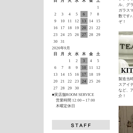
日
月
火
水
木
金
土
ル、グ
1
ガラス
2
3
4
5
6
7
8
数です
9
10
11
12
13
14
15
ぞ！
16
17
18
19
20
21
22
23
24
25
26
27
28
29
30
31
2026年9月
日
月
火
水
木
金
土
1
2
3
4
5
6
7
8
9
10
11
12
13
14
15
16
17
18
19
製造当
20
21
22
23
24
25
26
スアイ
27
28
29
30
など、
■実店舗ROOM SERVICE
介！
営業時間 12:00～17:00
木曜定休日