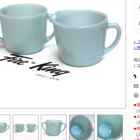
»
»
商
に
■
（
■
（
■
（