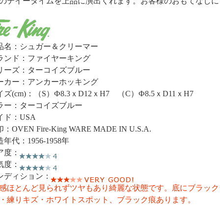
のテイータイムを上品に演出くれます。お客様のおもてなしに
品名：シュガー＆クリーマー
ランド：ファイヤーキング
リーズ：ターコイズブルー
ーカー：アンカーホッキング
ズ(cm)：（S）Ф8.3ｘD12ｘH7 （C）Ф8.5ｘD11ｘH7
ラー：ターコイズブルー
イド：USA
：OVEN Fire-King WARE MADE IN U.S.A.
造年代：1956-1958年
ア度：
気度：
ンディション：
感ほとんど見られずツヤもあり綺麗な状態です。底にブラック
・練りキズ・ホワイトスポット、ブラック痕あります。