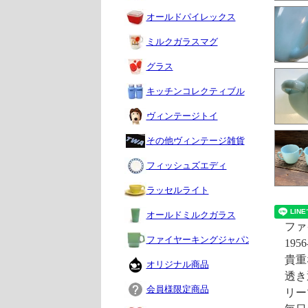
オールドパイレックス
ミルクガラスマグ
グラス
キッチンコレクティブル
ヴィンテージトイ
その他ヴィンテージ雑貨
フィッシュズエディ
ラッセルライト
オールドミルクガラス
ファ
ファイヤーキングジャパン
19
貴重
オリジナル商品
透き
会員様限定商品
リー