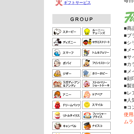
毎日
ギフトサービス
■商
■ブ
■シ
■メ
■サイ
■カ
■メ
■刻印
■製
■レ
■人
■コ
使用
ムラ