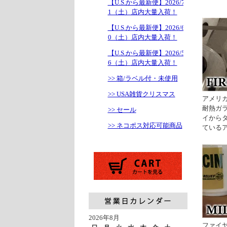
【U.S.から最新便】2026/7/1
1（土）店内大量入荷！
【U.S.から最新便】2026/6/2
0（土）店内大量入荷！
【U.S.から最新便】2026/5/1
6（土）店内大量入荷！
>> 箱/ラベル付・未使用
>> USA雑貨クリスマス
アメリカ
耐熱ガ
>> セール
イから
>> ネコポス対応可能商品
ている
2026年8月
ファイ