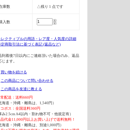
在庫数
△残り 1 点です
購入数
 コレクティブルの用語・レア度・人気度の詳細
 特定商取引法に基づく表記 (返品など)
品到着後7日以内にご連絡頂いた場合のみ、返品
応じます。
買い物を続ける
この商品について問い合わせる
この商品を友達に教える
通常配送：送料660円
北海道・沖縄・離島は、1,540円）
ネコポス：全国送料360円
厚み2.5cm A4以内・割れ物不可・他規定有）
商品代金11,000円以上お買い上げで送料無料！
北海道・沖縄・離島は、別途1,000円）