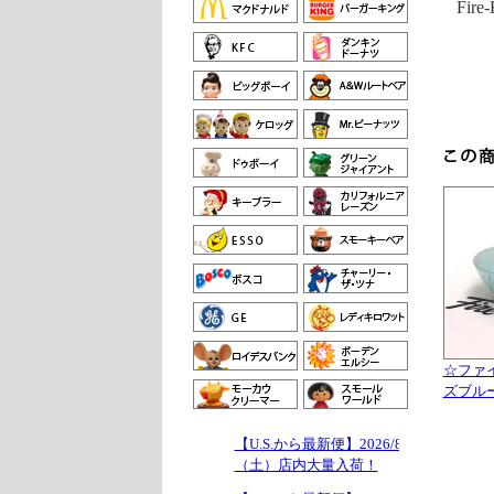
Fire
☆ファ
ズブル
【U.S.から最新便】2026/8/1
（土）店内大量入荷！