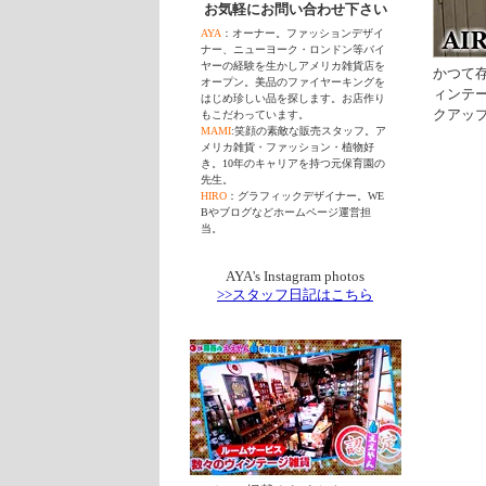
お気軽にお問い合わせ下さい
AYA
：オーナー。ファッションデザイ
ナー、ニューヨーク・ロンドン等バイ
ヤーの経験を生かしアメリカ雑貨店を
かつて
オープン。美品のファイヤーキングを
ィンテ
はじめ珍しい品を探します。お店作り
クアッ
もこだわっています。
MAMI
:笑顔の素敵な販売スタッフ。ア
メリカ雑貨・ファッション・植物好
き。10年のキャリアを持つ元保育園の
先生。
HIRO
：グラフィックデザイナー。WE
Bやブログなどホームページ運営担
当。
AYA's Instagram photos
>>スタッフ日記はこちら