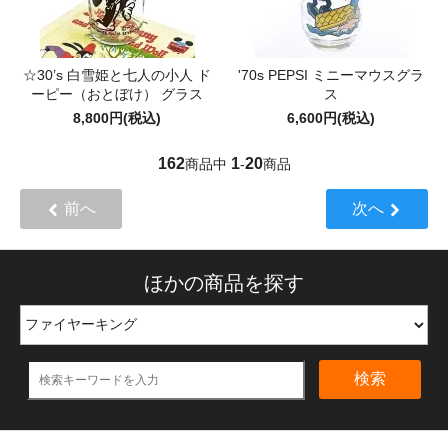
☆30’s 白雪姫と七人の小人 ド
'70s PEPSI ミニーマウスグラ
ーピー（おとぼけ） グラス
ス
8,800円(税込)
6,600円(税込)
162
1
20
商品中
-
商品
前へ
次へ
ほかの商品を探す
検索