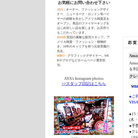
お気軽にお問い合わせ下さい
AYA
：オーナー。ファッションデザイ
ナー、ニューヨーク・ロンドン等バイ
ヤーの経験を生かしアメリカ雑貨店を
オープン。美品のファイヤーキングを
はじめ珍しい品を探します。お店作り
もこだわっています。
MAMI
:笑顔の素敵な販売スタッフ。ア
メリカ雑貨・ファッション・植物好
き。10年のキャリアを持つ元保育園の
先生。
Amaz
HIRO
：グラフィックデザイナー。WE
Bやブログなどホームページ運営担
Am
当。
を利
クレ
AYA's Instagram photos
>>スタッフ日記はこちら
●ご
VIS
●1
(木
●手
●ク
（S