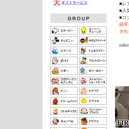
ギフトサービス
■レ
■人
■コ
経年
きれ
m&m'