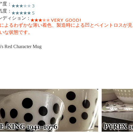
ア度：
気度：
ンディション：
によるわずかな薄い着色、製造時による凹とペイントロスが見
いな状態です。
s Red Character Mug