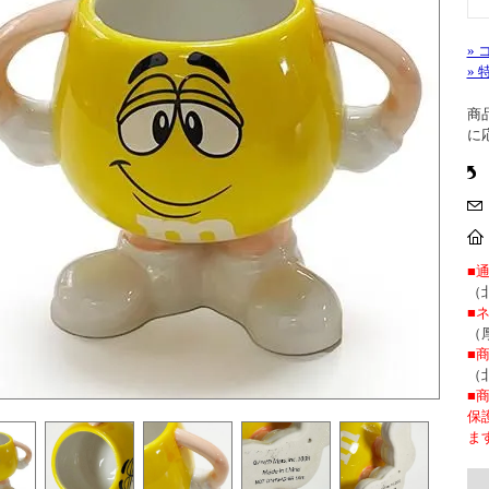
»
»
商
に
■
（
■
（
■
（
■
保
ま