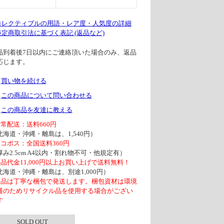
 コレクティブルの用語・レア度・人気度の詳細
 特定商取引法に基づく表記 (返品など)
品到着後7日以内にご連絡頂いた場合のみ、返品
応じます。
買い物を続ける
この商品について問い合わせる
この商品を友達に教える
通常配送：送料660円
北海道・沖縄・離島は、1,540円）
ネコポス：全国送料360円
厚み2.5cm A4以内・割れ物不可・他規定有）
商品代金11,000円以上お買い上げで送料無料！
北海道・沖縄・離島は、別途1,000円）
商品は丁寧な梱包で発送します。梱包資材は環境
護のためリサイクル品を使用する場合がござい
す
SOLD OUT