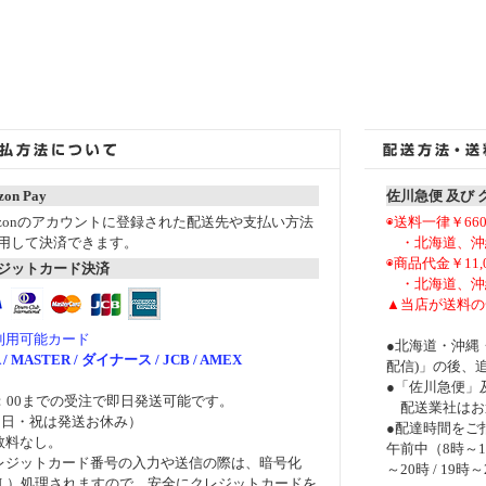
on Pay
佐川急便 及び
azonのアカウントに登録された配送先や支払い方法
◉送料一律￥66
用して決済できます。
・北海道、沖縄
◉商品代金￥11
ジットカード決済
・北海道、沖縄
▲当店が送料の
利用可能カード
●北海道・沖縄
A / MASTER / ダイナース / JCB / AMEX
配信)」の後、
●「佐川急便」
5：00までの受注で即日発送可能です。
配送業社はお
・日・祝は発送お休み）
●配達時間をご
数料なし。
午前中（8時～12時
レジットカード番号の入力や送信の際は、暗号化
～20時 / 19時～
SL）処理されますので、安全にクレジットカードを