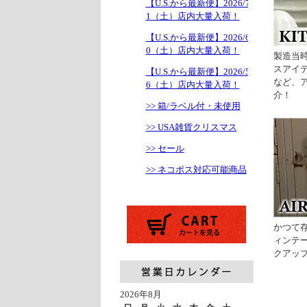
【U.S.から最新便】2026/7/1
1（土）店内大量入荷！
【U.S.から最新便】2026/6/2
0（土）店内大量入荷！
製造当
スアイ
【U.S.から最新便】2026/5/1
など、
6（土）店内大量入荷！
介！
>> 箱/ラベル付・未使用
>> USA雑貨クリスマス
>> セール
>> ネコポス対応可能商品
かつて
ィンテ
クアッ
2026年8月