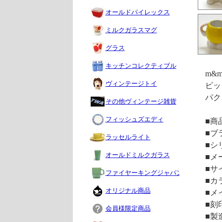
オールドパイレックス
ミルクガラスマグ
グラス
キッチンコレクティブル
m&
ヴィンテージトイ
ビッ
パク
その他ヴィンテージ雑貨
フィッシュズエディ
■商
■ブ
ラッセルライト
■シ
オールドミルクガラス
■メ
■サイ
ファイヤーキングジャパン
■カ
オリジナル商品
■メイ
■刻
会員様限定商品
■製